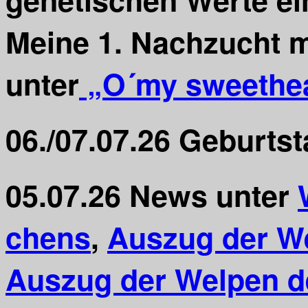
Meine 1. Nachzucht m
unter
„
O´my sweethea
06./07.07.26
Geburtst
05.07.26
News unter
chens
,
Auszug der W
Auszug der Welpen d