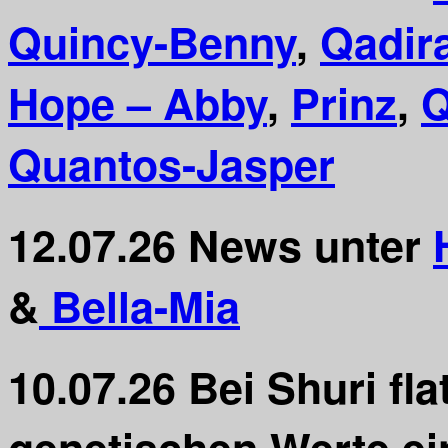
Quincy-Benny
,
Qadir
Hope – Abby
,
Prinz
,
Q
Quantos-Jasper
12.07.26
News unter
&
Bella-Mia
10.07.26
Bei Shuri fla
genetischen Werte ein