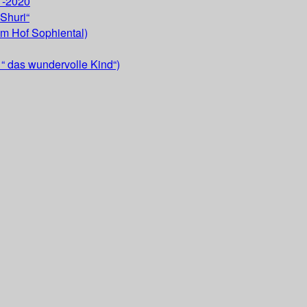
 -2020
Shuri“
om Hof Sophiental)
“ das wundervolle Kind“)