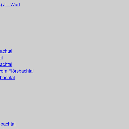
) J – Wurf
achtal
al
achtal
vom Flörsbachtal
bachtal
sbachtal