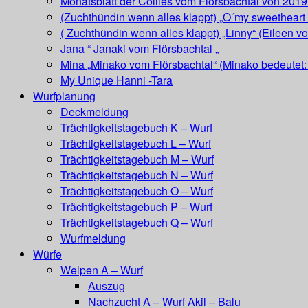
Monatsblatt der Collies vom Flörsbachtal von 2019
(Zuchthündin wenn alles klappt) „O´my sweetheart 
( Zuchthündin wenn alles klappt) „Linny“ (Eileen v
Jana “ Janaki vom Flörsbachtal „
Mina „Minako vom Flörsbachtal“ (Minako bedeutet: 
My Unique Hanni -Tara
Wurfplanung
Deckmeldung
Trächtigkeitstagebuch K – Wurf
Trächtigkeitstagebuch L – Wurf
Trächtigkeitstagebuch M – Wurf
Trächtigkeitstagebuch N – Wurf
Trächtigkeitstagebuch O – Wurf
Trächtigkeitstagebuch P – Wurf
Trächtigkeitstagebuch Q – Wurf
Wurfmeldung
Würfe
Welpen A – Wurf
Auszug
Nachzucht A – Wurf Akil – Balu