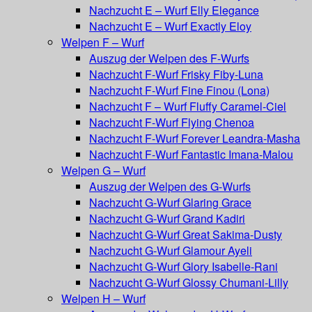
Nachzucht E – Wurf Elly Elegance
Nachzucht E – Wurf Exactly Eloy
Welpen F – Wurf
Auszug der Welpen des F-Wurfs
Nachzucht F-Wurf Frisky Fiby-Luna
Nachzucht F-Wurf Fine Finou (Lona)
Nachzucht F – Wurf Fluffy Caramel-Ciel
Nachzucht F-Wurf Flying Chenoa
Nachzucht F-Wurf Forever Leandra-Masha
Nachzucht F-Wurf Fantastic Imana-Malou
Welpen G – Wurf
Auszug der Welpen des G-Wurfs
Nachzucht G-Wurf Glaring Grace
Nachzucht G-Wurf Grand Kadiri
Nachzucht G-Wurf Great Sakima-Dusty
Nachzucht G-Wurf Glamour Ayeli
Nachzucht G-Wurf Glory Isabelle-Rani
Nachzucht G-Wurf Glossy Chumani-Lilly
Welpen H – Wurf