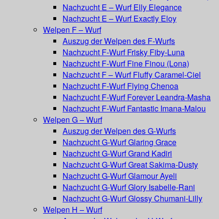
Nachzucht E – Wurf Elly Elegance
Nachzucht E – Wurf Exactly Eloy
Welpen F – Wurf
Auszug der Welpen des F-Wurfs
Nachzucht F-Wurf Frisky Fiby-Luna
Nachzucht F-Wurf Fine Finou (Lona)
Nachzucht F – Wurf Fluffy Caramel-Ciel
Nachzucht F-Wurf Flying Chenoa
Nachzucht F-Wurf Forever Leandra-Masha
Nachzucht F-Wurf Fantastic Imana-Malou
Welpen G – Wurf
Auszug der Welpen des G-Wurfs
Nachzucht G-Wurf Glaring Grace
Nachzucht G-Wurf Grand Kadiri
Nachzucht G-Wurf Great Sakima-Dusty
Nachzucht G-Wurf Glamour Ayeli
Nachzucht G-Wurf Glory Isabelle-Rani
Nachzucht G-Wurf Glossy Chumani-Lilly
Welpen H – Wurf