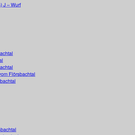
) J – Wurf
achtal
al
achtal
vom Flörsbachtal
bachtal
sbachtal