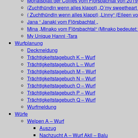
Monatsblatt der Collies vom Flörsbachtal von 2019
(Zuchthündin wenn alles klappt) „O´my sweetheart 
( Zuchthündin wenn alles klappt) „Linny“ (Eileen v
Jana “ Janaki vom Flörsbachtal „
Mina „Minako vom Flörsbachtal“ (Minako bedeutet: 
My Unique Hanni -Tara
Wurfplanung
Deckmeldung
Trächtigkeitstagebuch K – Wurf
Trächtigkeitstagebuch L – Wurf
Trächtigkeitstagebuch M – Wurf
Trächtigkeitstagebuch N – Wurf
Trächtigkeitstagebuch O – Wurf
Trächtigkeitstagebuch P – Wurf
Trächtigkeitstagebuch Q – Wurf
Wurfmeldung
Würfe
Welpen A – Wurf
Auszug
Nachzucht A – Wurf Akil – Balu