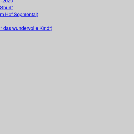
 -2020
Shuri“
om Hof Sophiental)
“ das wundervolle Kind“)