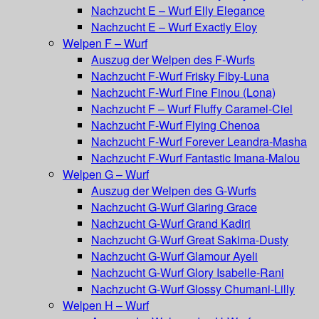
Nachzucht E – Wurf Elly Elegance
Nachzucht E – Wurf Exactly Eloy
Welpen F – Wurf
Auszug der Welpen des F-Wurfs
Nachzucht F-Wurf Frisky Fiby-Luna
Nachzucht F-Wurf Fine Finou (Lona)
Nachzucht F – Wurf Fluffy Caramel-Ciel
Nachzucht F-Wurf Flying Chenoa
Nachzucht F-Wurf Forever Leandra-Masha
Nachzucht F-Wurf Fantastic Imana-Malou
Welpen G – Wurf
Auszug der Welpen des G-Wurfs
Nachzucht G-Wurf Glaring Grace
Nachzucht G-Wurf Grand Kadiri
Nachzucht G-Wurf Great Sakima-Dusty
Nachzucht G-Wurf Glamour Ayeli
Nachzucht G-Wurf Glory Isabelle-Rani
Nachzucht G-Wurf Glossy Chumani-Lilly
Welpen H – Wurf