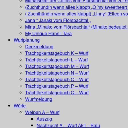
Monatsblatt der Collies vom Flörsbachtal von 2019
(Zuchthündin wenn alles klappt) „O´my sweetheart 
( Zuchthündin wenn alles klappt) „Linny“ (Eileen v
Jana “ Janaki vom Flörsbachtal „
Mina „Minako vom Flörsbachtal“ (Minako bedeutet: 
My Unique Hanni -Tara
Wurfplanung
Deckmeldung
Trächtigkeitstagebuch K – Wurf
Trächtigkeitstagebuch L – Wurf
Trächtigkeitstagebuch M – Wurf
Trächtigkeitstagebuch N – Wurf
Trächtigkeitstagebuch O – Wurf
Trächtigkeitstagebuch P – Wurf
Trächtigkeitstagebuch Q – Wurf
Wurfmeldung
Würfe
Welpen A – Wurf
Auszug
Nachzucht A – Wurf Akil – Balu