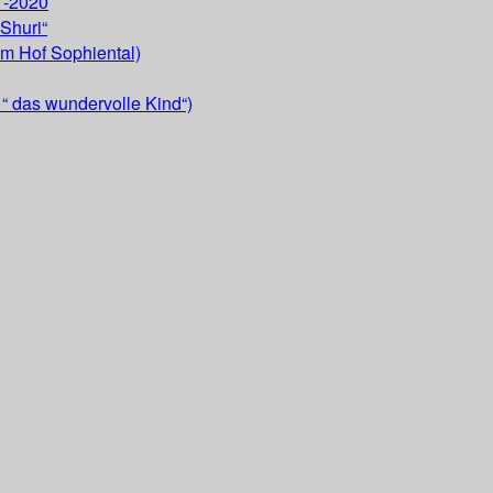
 -2020
Shuri“
om Hof Sophiental)
“ das wundervolle Kind“)