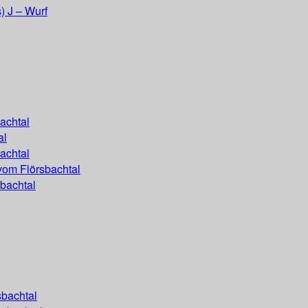
) J – Wurf
achtal
al
achtal
vom Flörsbachtal
bachtal
sbachtal