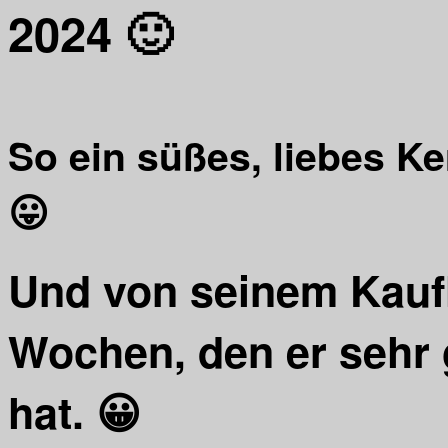
2024 🙂
So ein süßes, liebes K
😛
Und von seinem Kauf
Wochen, den er seh
hat. 😀