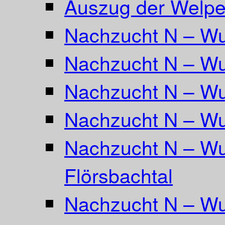
Auszug der Welpe
Nachzucht N – Wu
Nachzucht N – Wu
Nachzucht N – Wu
Nachzucht N – Wu
Nachzucht N – Wu
Flörsbachtal
Nachzucht N – Wu