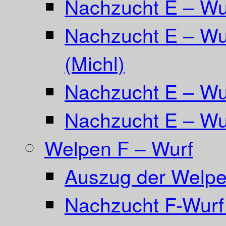
Nachzucht E – W
Nachzucht E – Wu
(Michl)
Nachzucht E – Wur
Nachzucht E – Wur
Welpen F – Wurf
Auszug der Welpe
Nachzucht F-Wurf 