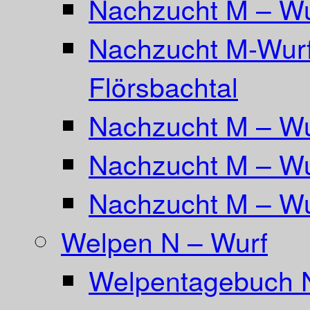
Nachzucht M – Wu
Nachzucht M-Wurf
Flörsbachtal
Nachzucht M – Wu
Nachzucht M – Wu
Nachzucht M – Wu
Welpen N – Wurf
Welpentagebuch 