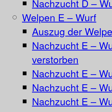
Nachzucht D – Wu
Welpen E – Wurf
Auszug der Welpe
Nachzucht E – Wur
verstorben
Nachzucht E – Wu
Nachzucht E – Wur
Nachzucht E – Wur