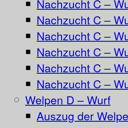
Nachzucht C – Wu
Nachzucht C – Wur
Nachzucht C – Wur
Nachzucht C – Wu
Nachzucht C – W
Nachzucht C – Wu
Welpen D – Wurf
Auszug der Welpe