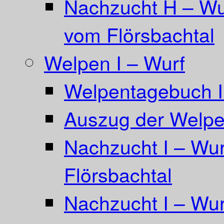
Nachzucht H – Wu
vom Flörsbachtal
Welpen I – Wurf
Welpentagebuch I
Auszug der Welpe
Nachzucht I – Wu
Flörsbachtal
Nachzucht I – Wur