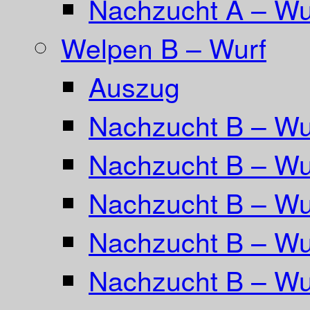
Nachzucht A – Wur
Welpen B – Wurf
Auszug
Nachzucht B – Wu
Nachzucht B – Wu
Nachzucht B – Wur
Nachzucht B – Wu
Nachzucht B – Wu