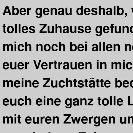
Aber genau deshalb, w
tolles Zuhause gefun
mich noch bei allen n
euer Vertrauen in mic
meine Zuchtstätte b
euch eine ganz tolle
mit euren Zwergen un